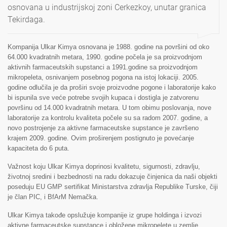
osnovana u industrijskoj zoni Cerkezkoy, unutar granica
Tekirdaga.
Kompanija Ulkar Kimya osnovana je 1988. godine na površini od oko
64.000 kvadratnih metara, 1990. godine počela je sa proizvodnjom
aktivnih farmaceutskih supstanci a 1991.godine sa proizvodnjom
mikropeleta, osnivanjem posebnog pogona na istoj lokaciji. 2005.
godine odlučila je da proširi svoje proizvodne pogone i laboratorije kako
bi ispunila sve veće potrebe svojih kupaca i dostigla je zatvorenu
površinu od 14.000 kvadratnih metara. U tom obimu poslovanja, nove
laboratorije za kontrolu kvaliteta počele su sa radom 2007. godine, a
novo postrojenje za aktivne farmaceutske supstance je završeno
krajem 2009. godine. Ovim proširenjem postignuto je povećanje
kapaciteta do 6 puta.
Važnost koju Ulkar Kimya doprinosi kvalitetu, sigurnosti, zdravlju,
životnoj sredini i bezbednosti na radu dokazuje činjenica da naši objekti
poseduju EU GMP sertifikat Ministarstva zdravlja Republike Turske, čiji
je član PIC, i BfArM Nemačka.
Ulkar Kimya takođe opslužuje kompanije iz grupe holdinga i izvozi
aktivne farmaceutske supstance i obložene mikropelete u zemlje