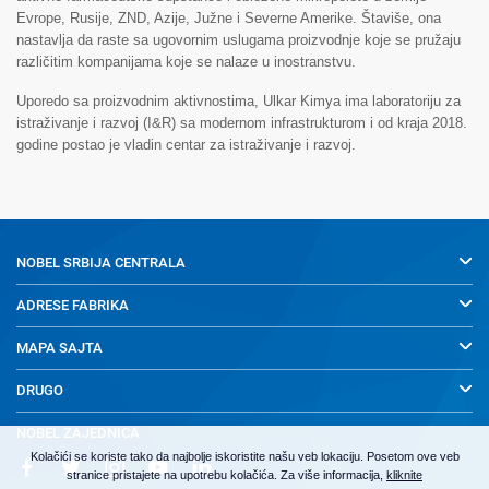
Evrope, Rusije, ZND, Azije, Južne i Severne Amerike. Štaviše, ona
nastavlja da raste sa ugovornim uslugama proizvodnje koje se pružaju
različitim kompanijama koje se nalaze u inostranstvu.
Uporedo sa proizvodnim aktivnostima, Ulkar Kimya ima laboratoriju za
istraživanje i razvoj (I&R) sa modernom infrastrukturom i od kraja 2018.
godine postao je vladin centar za istraživanje i razvoj.
NOBEL SRBIJA
CENTRALA
ADRESE FABRIKA
MAPA SAJTA
DRUGO
NOBEL ZAJEDNICA
Kolačići se koriste tako da najbolje iskoristite našu veb lokaciju. Posetom ove veb
stranice pristajete na upotrebu kolačića. Za više informacija,
kliknite