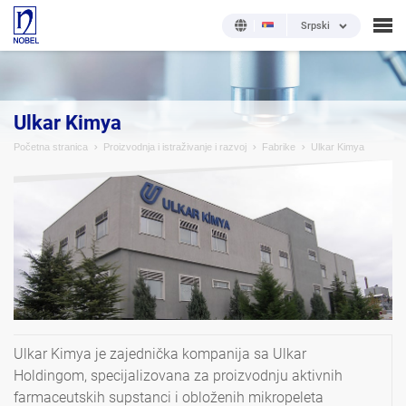
Srpski
Ulkar Kimya
Početna stranica
Proizvodnja i istraživanje i razvoj
Fabrike
Ulkar Kimya
Ulkar Kimya je zajednička kompanija sa Ulkar
Holdingom, specijalizovana za proizvodnju aktivnih
farmaceutskih supstanci i obloženih mikropeleta