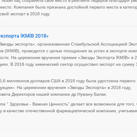
. Nobel İlaç сохранила свое место в рейтинге лидеров благодаря у
е место. Компания была признана достойной первого места в катего
вой экспорт в 2018 году.
кспорта İKMİB 2018»
Звезды экспорта», организованная Стамбульской Ассоциацией Экс
 (IKMIB), проводится с целью поощрения за успех в экспорте ком
сти. На церемонии вручения премии «Звезды Экспорта İKMİB» в 2
ях. В 2018 году химический сектор осуществил экспорт на сумму 
65,6 миллионов долларов США в 2018 году была удостоена первого 
укции». На церемонии вручения «Звезды Экспорта» в 2018 году,
овета Директоров нашей компании др.Нуману Балки.
пе “ Здоровье - Важная Ценность” делает все возможное для того,
ку в качестве отечественной фармацевтической компании, учитывая