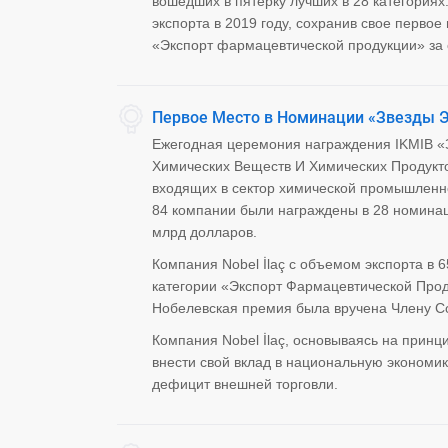
вошедших в пятерку лучших в 28 категориях
экспорта в 2019 году, сохранив свое перво
«Экспорт фармацевтической продукции» за с
Первое Место в Номинации «Звезды Э
Ежегодная церемония награждения IKMIB «
Химических Веществ И Химических Продуктов
входящих в сектор химической промышленно
84 компании были награждены в 28 номинаци
млрд долларов.
Компания Nobel İlaç с объемом экспорта в 
категории «Экспорт Фармацевтической Прод
Нобелевская премия была вручена Члену С
Компания Nobel İlaç, основываясь на принци
внести свой вклад в национальную экономи
дефицит внешней торговли.