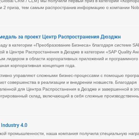
Global CRM / CLM) мы получили первый приз в категории «Корпор
ли 2 приза, тем самым распространив информацию о компании Nob
я медаль за проект Центр Распространения Дюзджн
аду в категории «Преобразование Бизнеса» благодаря системе S
й в Центре Распростанения в Дюздже в категории «SAP Quality Aw
вым лидером в области корпоративных приложений и программного
шная корпоративная концепция года.
ктивно управляют сложными бизнес-процессами с помощью прогр
ают совершенства в реализации и внедрении новшеств. Благодаря
ленной для Центра Распростанения в Дюздже и завершенной в это
егрированный склад, включающий в себя сложные производственн
Industry 4.0
кой промышленности, наша компания получила специальную нагр