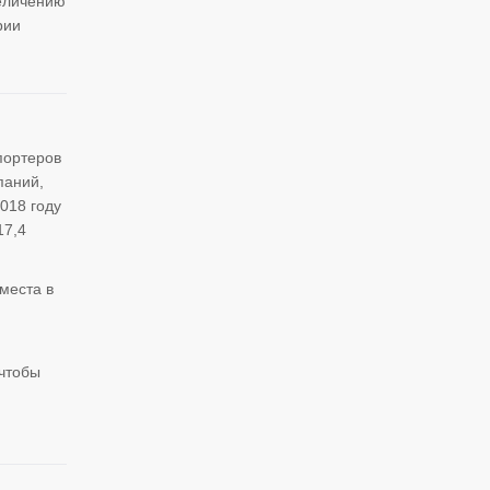
величению
рии
портеров
паний,
018 году
17,4
места в
 чтобы