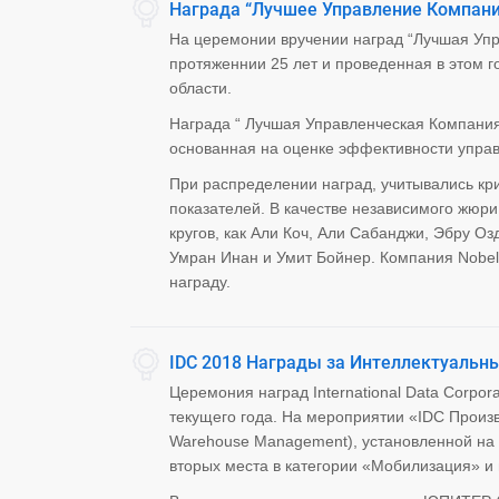
Награда “Лучшее Управление Компани
На церемонии вручении наград “Лучшая Упр
протяженнии 25 лет и проведенная в этом г
области.
Награда “ Лучшая Управленческая Компания
основанная на оценке эффективности упра
При распределении наград, учитывались кр
показателей. В качестве независимого жюри
кругов, как Али Коч, Али Сабанджи, Эбру О
Умран Инан и Умит Бойнер. Компания Nobe
награду.
IDC 2018 Награды за Интеллектуальн
Церемония наград International Data Corpo
текущего года. На мероприятии «IDC Прои
Warehouse Management), установленной на ф
вторых места в категории «Мобилизация» и