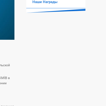
Наши Награды
льской
KMİB в
онии