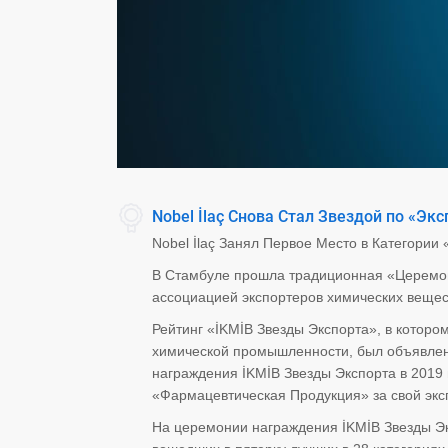
Nobel İlaç Снова Стал Звездой по «Э
Nobel İlaç Занял Первое Место в Категории
В Стамбуле прошла традиционная «Церемон
ассоциацией экспортеров химических вещест
Рейтинг «İKMİB Звезды Экспорта», в которо
химической промышленности, был объявлен
награждения İKMİB Звезды Экспорта в 2019 г
«Фармацевтическая Продукция» за свой экс
На церемонии награждения İKMİB Звезды Э