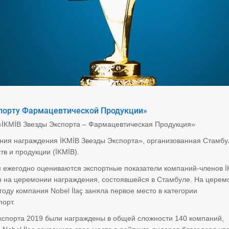
кспорту Фармацевтической Продукции»
 «İKMİB Звезды Экспорта – Фармацевтическая Продукция»
ия награждения İKMİB Звезды Экспорта», организованная Стамбу
в и продукции (İKMİB).
м ежегодно оцениваются экспортные показатели компаний-членов İ
 на церемонии награждения, состоявшейся в Стамбуле. На церем
оду компания Nobel İlaç заняла первое место в категории
порт.
кспорта 2019 были награждены в общей сложности 140 компаний,