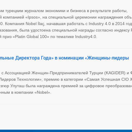
 турецким журналом экономики и бизнеса в результате работы,
й компанией «Ipsos», на специальной церемонии награждения об
0. Компания Nobel İlaç, начавшая работать с Industry 4.0 в 2014 год
ования, была удостоена специальной награды согласно индексу P
 приз «Platin Global 100» по тематике Industry4.0.
льные Директора Года» в номинации «Женщины-лидеры
тно с Ассоциацией Женщин-Предпринимателей Турции (KAGIDER) и
Лидеров Технологии», премию в категории «Самая Успешная CIO
Озгюр Улуташ была награждена премией за цифровое преобразова
нным в компании «Nobel».