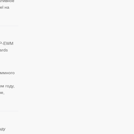
ативное
el на
AP-EWM
ards
аммного
м году,
ые,
аду