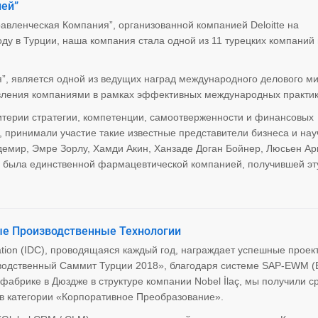
ей”
авленческая Компания”, организованной компанией Deloitte на
оду в Турции, наша компания стала одной из 11 турецких компаний
”, является одной из ведущих наград международного делового ми
вления компаниями в рамках эффективных международных практик
итерии стратегии, компетенции, самоотверженности и финансовых
, принимали участие такие известные представители бизнеса и на
здемир, Эмре Зорлу, Хамди Акин, Ханзаде Доган Бойнер, Люсьен Ар
l была единственной фармацевтической компанией, получившей эт
ые Производственные Технологии
ration (IDC), проводящаяся каждый год, награждает успешные проек
зводственный Саммит Турции 2018», благодаря системе SAP-EWM (
абрике в Дюздже в структуре компании Nobel İlaç, мы получили ср
 в категории «Корпоративное Преобразование».