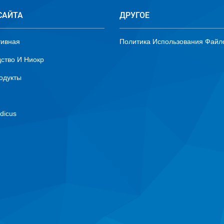
САЙТА
ДРУГОЕ
тивная
Политика Использования Файл
ство И Ниокр
одукты
dicus