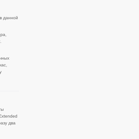
 в данной
ра,
.
учных
кас,
у
ты
Extended
азу два