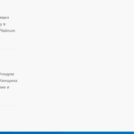
ъявил
у в
latinum
 Фондом
 Женщина
ние и